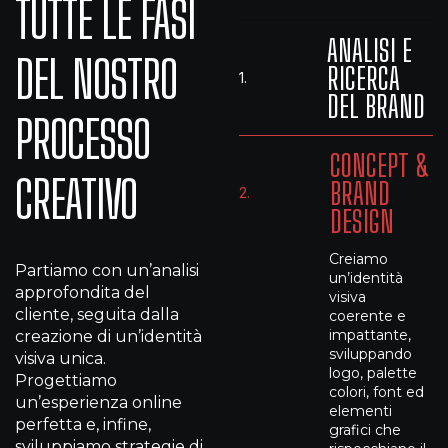
TUTTE LE FASI
ANALISI E
DEL NOSTRO
RICERCA
1.
DEL BRAND
PROCESSO
CONCEPT &
CREATIVO
BRAND
2.
DESIGN
Creiamo
Partiamo con un’analisi
un’identità
approfondita del
visiva
cliente, seguita dalla
coerente e
impattante,
creazione di un’identità
sviluppando
visiva unica.
logo, palette
Progettiamo
colori, font ed
un’esperienza online
elementi
perfetta e, infine,
grafici che
sviluppiamo strategie di