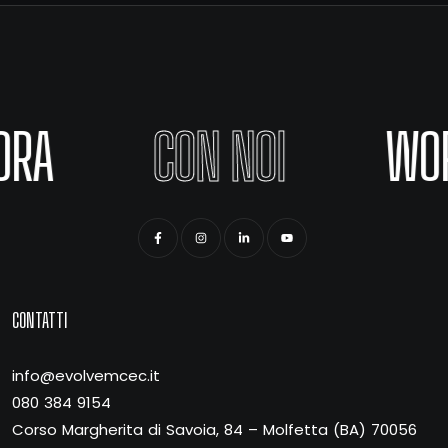
ORA
CON NOI
WO
CONTATTI
info@evolvemcec.it
080 384 9154
Corso Margherita di Savoia, 84 – Molfetta (BA) 70056