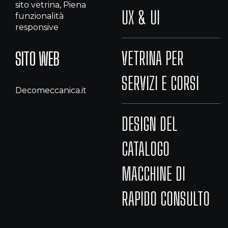
sito vetrina, Piena
UX & UI
funzionalità
responsive
VETRINA PER
SITO WEB
SERVIZI E CORSI
Decomeccanica.it
DESIGN DEL
CATALOGO
MACCHINE DI
RAPIDO CONSULTO