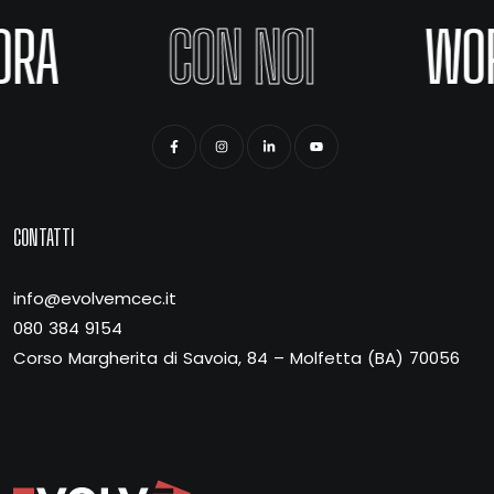
ORA
CON NOI
WO
CONTATTI
info@evolvemcec.it
080 384 9154
Corso Margherita di Savoia, 84 – Molfetta (BA) 70056