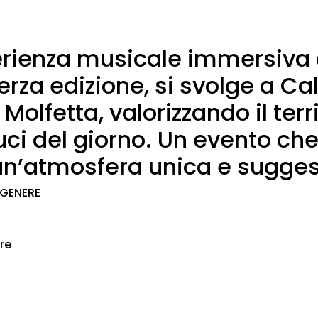
erienza musicale immersiva a
terza edizione, si svolge a C
olfetta, valorizzando il terr
ci del giorno. Un evento che 
 un’atmosfera unica e sugges
 GENERE
re